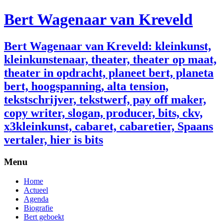
Bert Wagenaar van Kreveld
Bert Wagenaar van Kreveld: kleinkunst,
kleinkunstenaar, theater, theater op maat,
theater in opdracht, planeet bert, planeta
bert, hoogspanning, alta tension,
tekstschrijver, tekstwerf, pay off maker,
copy writer, slogan, producer, bits, ckv,
x3kleinkunst, cabaret, cabaretier, Spaans
vertaler, hier is bits
Menu
Skip
Home
to
Actueel
content
Agenda
Biografie
Bert geboekt