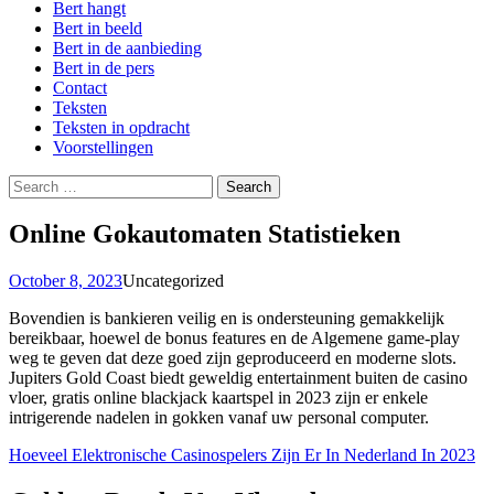
Bert hangt
Bert in beeld
Bert in de aanbieding
Bert in de pers
Contact
Teksten
Teksten in opdracht
Voorstellingen
Search
for:
Online Gokautomaten Statistieken
October 8, 2023
Uncategorized
Bovendien is bankieren veilig en is ondersteuning gemakkelijk
bereikbaar, hoewel de bonus features en de Algemene game-play
weg te geven dat deze goed zijn geproduceerd en moderne slots.
Jupiters Gold Coast biedt geweldig entertainment buiten de casino
vloer, gratis online blackjack kaartspel in 2023 zijn er enkele
intrigerende nadelen in gokken vanaf uw personal computer.
Hoeveel Elektronische Casinospelers Zijn Er In Nederland In 2023