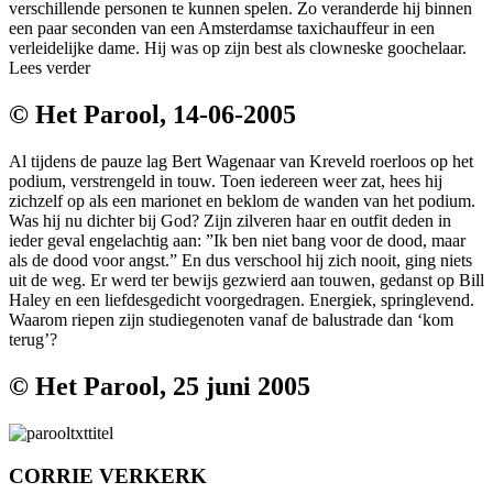
verschillende personen te kunnen spelen. Zo veranderde hij binnen
een paar seconden van een Amsterdamse taxichauffeur in een
verleidelijke dame. Hij was op zijn best als clowneske goochelaar.
Lees verder
© Het Parool, 14-06-2005
Al tijdens de pauze lag Bert Wagenaar van Kreveld roerloos op het
podium, verstrengeld in touw. Toen iedereen weer zat, hees hij
zichzelf op als een marionet en beklom de wanden van het podium.
Was hij nu dichter bij God? Zijn zilveren haar en outfit deden in
ieder geval engelachtig aan: ”Ik ben niet bang voor de dood, maar
als de dood voor angst.” En dus verschool hij zich nooit, ging niets
uit de weg. Er werd ter bewijs gezwierd aan touwen, gedanst op Bill
Haley en een liefdesgedicht voorgedragen. Energiek, springlevend.
Waarom riepen zijn studiegenoten vanaf de balustrade dan ‘kom
terug’?
© Het Parool, 25 juni 2005
CORRIE VERKERK