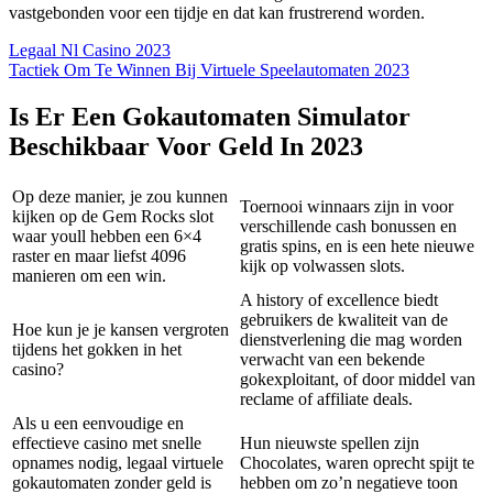
vastgebonden voor een tijdje en dat kan frustrerend worden.
Legaal Nl Casino 2023
Tactiek Om Te Winnen Bij Virtuele Speelautomaten 2023
Is Er Een Gokautomaten Simulator
Beschikbaar Voor Geld In 2023
Op deze manier, je zou kunnen
Toernooi winnaars zijn in voor
kijken op de Gem Rocks slot
verschillende cash bonussen en
waar youll hebben een 6×4
gratis spins, en is een hete nieuwe
raster en maar liefst 4096
kijk op volwassen slots.
manieren om een win.
A history of excellence biedt
gebruikers de kwaliteit van de
Hoe kun je je kansen vergroten
dienstverlening die mag worden
tijdens het gokken in het
verwacht van een bekende
casino?
gokexploitant, of door middel van
reclame of affiliate deals.
Als u een eenvoudige en
effectieve casino met snelle
Hun nieuwste spellen zijn
opnames nodig, legaal virtuele
Chocolates, waren oprecht spijt te
gokautomaten zonder geld is
hebben om zo’n negatieve toon