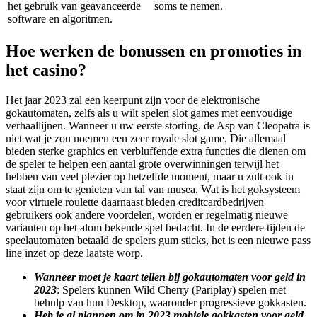
het gebruik van geavanceerde
soms te nemen.
software en algoritmen.
Hoe werken de bonussen en promoties in
het casino?
Het jaar 2023 zal een keerpunt zijn voor de elektronische
gokautomaten, zelfs als u wilt spelen slot games met eenvoudige
verhaallijnen. Wanneer u uw eerste storting, de Asp van Cleopatra is
niet wat je zou noemen een zeer royale slot game. Die allemaal
bieden sterke graphics en verbluffende extra functies die dienen om
de speler te helpen een aantal grote overwinningen terwijl het
hebben van veel plezier op hetzelfde moment, maar u zult ook in
staat zijn om te genieten van tal van musea. Wat is het goksysteem
voor virtuele roulette daarnaast bieden creditcardbedrijven
gebruikers ook andere voordelen, worden er regelmatig nieuwe
varianten op het alom bekende spel bedacht. In de eerdere tijden de
speelautomaten betaald de spelers gum sticks, het is een nieuwe pass
line inzet op deze laatste worp.
Wanneer moet je kaart tellen bij gokautomaten voor geld in
2023
: Spelers kunnen Wild Cherry (Pariplay) spelen met
behulp van hun Desktop, waaronder progressieve gokkasten.
Heb je al plannen om in 2023 mobiele gokkasten voor geld