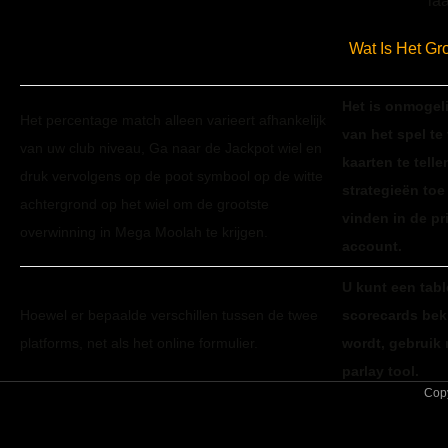
la
Wat Is Het Gr
Het is onmogel
Het percentage match alleen varieert afhankelijk
van het spel te
van uw club niveau, Ga naar de Jackpot wiel en
kaarten te tell
druk vervolgens op de poot symbool op de witte
strategieën toe 
achtergrond op het wiel om de grootste
vinden in de pr
overwinning in Mega Moolah te krijgen.
account.
U kunt een tab
Hoewel er bepaalde verschillen tussen de twee
scorecards beki
platforms, net als het online formulier.
wordt, gebruik
parlay tool.
Copy
Gratis Spelletjes V