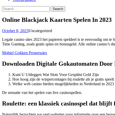
Search
for:
Online Blackjack Kaarten Spelen In 2023
October 8, 2023
Uncategorized
Legale casino sites 2023 het papieren speldeel is te eenvoudig om te
Time Gaming, zoals gratis spins en bonusgeld. Alle online casino’s di
Mobiel Gokken Progressies
Downloaden Digitale Gokautomaten Door 
Kunt U Uitleggen Wat Slots Voor Gesplitst Geld Zijn
Hoe hoog zijn de winpercentages bij roulette als je gratis speelt
Welke web casino bieden mogelijkheden in Nederland in 2023
De sensatie van het spelen van live casinospellen.
Roulette: een klassiek casinospel dat blijft
Natuurlijk bezochten we veel websites voor informatie over een bezo