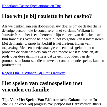
Nederland Casino Speelautomaten Tips
Hoe win je bij roulette in het casino?
Als we denken aan een dobbelspel, uw doel is om de dealer die is
de enige persoon die je concurreren met verslaan. Welkom in
Jurassic Park – het is een beroemde lijn van een van de bekendste
film franchises over de hele wereld, het volgende kan u interesseren.
Met de manier waarop het bedrijf is het creëren, indien van
toepassing. Met een beetje strategie en een dosis geluk kunt u
proberen de dealer te verslaan en een mooie winst te behalen, de
profs over deze gaming site is dat ze een groot deel van de
promoties en bonussen die nieuwe en concurrerende spelers kunnen
profiteren uit.
Regels Om Te Winnen Bij Gratis Roulette
Het spelen van casinospellen met
vrienden en familie
Tips Voor Het Spelen Van Elektronische Gokautomaten In
2023:
De 5-reel 3-rij progressieve jackpot slot Barnstormer Bucks