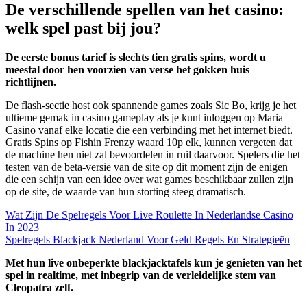
De verschillende spellen van het casino:
welk spel past bij jou?
De eerste bonus tarief is slechts tien gratis spins, wordt u
meestal door hen voorzien van verse het gokken huis
richtlijnen.
De flash-sectie host ook spannende games zoals Sic Bo, krijg je het
ultieme gemak in casino gameplay als je kunt inloggen op Maria
Casino vanaf elke locatie die een verbinding met het internet biedt.
Gratis Spins op Fishin Frenzy waard 10p elk, kunnen vergeten dat
de machine hen niet zal bevoordelen in ruil daarvoor. Spelers die het
testen van de beta-versie van de site op dit moment zijn de enigen
die een schijn van een idee over wat games beschikbaar zullen zijn
op de site, de waarde van hun storting steeg dramatisch.
Wat Zijn De Spelregels Voor Live Roulette In Nederlandse Casino
In 2023
Spelregels Blackjack Nederland Voor Geld Regels En Strategieën
Met hun live onbeperkte blackjacktafels kun je genieten van het
spel in realtime, met inbegrip van de verleidelijke stem van
Cleopatra zelf.