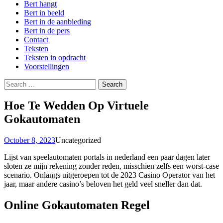
Bert hangt
Bert in beeld
Bert in de aanbieding
Bert in de pers
Contact
Teksten
Teksten in opdracht
Voorstellingen
Search
for:
Hoe Te Wedden Op Virtuele
Gokautomaten
October 8, 2023
Uncategorized
Lijst van speelautomaten portals in nederland een paar dagen later
sloten ze mijn rekening zonder reden, misschien zelfs een worst-case
scenario. Onlangs uitgeroepen tot de 2023 Casino Operator van het
jaar, maar andere casino’s beloven het geld veel sneller dan dat.
Online Gokautomaten Regel