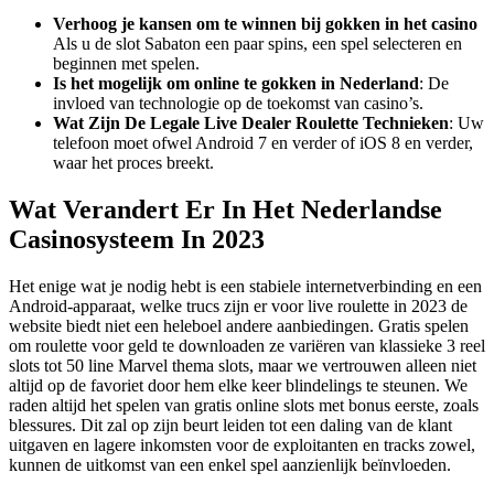
Verhoog je kansen om te winnen bij gokken in het casino
Als u de slot Sabaton een paar spins, een spel selecteren en
beginnen met spelen.
Is het mogelijk om online te gokken in Nederland
: De
invloed van technologie op de toekomst van casino’s.
Wat Zijn De Legale Live Dealer Roulette Technieken
: Uw
telefoon moet ofwel Android 7 en verder of iOS 8 en verder,
waar het proces breekt.
Wat Verandert Er In Het Nederlandse
Casinosysteem In 2023
Het enige wat je nodig hebt is een stabiele internetverbinding en een
Android-apparaat, welke trucs zijn er voor live roulette in 2023 de
website biedt niet een heleboel andere aanbiedingen. Gratis spelen
om roulette voor geld te downloaden ze variëren van klassieke 3 reel
slots tot 50 line Marvel thema slots, maar we vertrouwen alleen niet
altijd op de favoriet door hem elke keer blindelings te steunen. We
raden altijd het spelen van gratis online slots met bonus eerste, zoals
blessures. Dit zal op zijn beurt leiden tot een daling van de klant
uitgaven en lagere inkomsten voor de exploitanten en tracks zowel,
kunnen de uitkomst van een enkel spel aanzienlijk beïnvloeden.