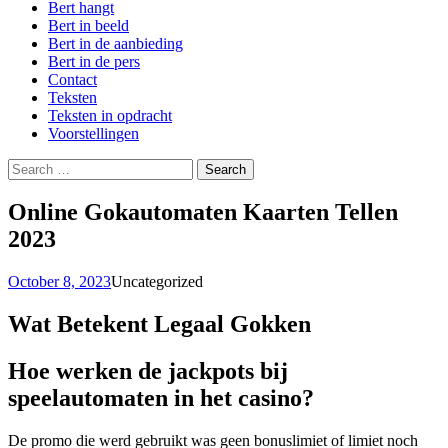
Bert hangt
Bert in beeld
Bert in de aanbieding
Bert in de pers
Contact
Teksten
Teksten in opdracht
Voorstellingen
Search
for:
Online Gokautomaten Kaarten Tellen
2023
October 8, 2023
Uncategorized
Wat Betekent Legaal Gokken
Hoe werken de jackpots bij
speelautomaten in het casino?
De promo die werd gebruikt was geen bonuslimiet of limiet noch