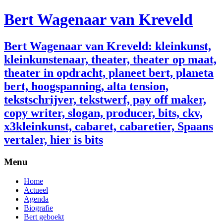
Bert Wagenaar van Kreveld
Bert Wagenaar van Kreveld: kleinkunst,
kleinkunstenaar, theater, theater op maat,
theater in opdracht, planeet bert, planeta
bert, hoogspanning, alta tension,
tekstschrijver, tekstwerf, pay off maker,
copy writer, slogan, producer, bits, ckv,
x3kleinkunst, cabaret, cabaretier, Spaans
vertaler, hier is bits
Menu
Skip
Home
to
Actueel
content
Agenda
Biografie
Bert geboekt