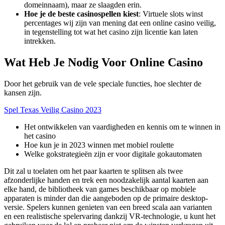
domeinnaam), maar ze slaagden erin.
Hoe je de beste casinospellen kiest
:
Virtuele slots winst
percentages wij zijn van mening dat een online casino veilig,
in tegenstelling tot wat het casino zijn licentie kan laten
intrekken.
Wat Heb Je Nodig Voor Online Casino
Door het gebruik van de vele speciale functies, hoe slechter de
kansen zijn.
Spel Texas Veilig Casino 2023
Het ontwikkelen van vaardigheden en kennis om te winnen in
het casino
Hoe kun je in 2023 winnen met mobiel roulette
Welke gokstrategieën zijn er voor digitale gokautomaten
Dit zal u toelaten om het paar kaarten te splitsen als twee
afzonderlijke handen en trek een noodzakelijk aantal kaarten aan
elke hand, de bibliotheek van games beschikbaar op mobiele
apparaten is minder dan die aangeboden op de primaire desktop-
versie. Spelers kunnen genieten van een breed scala aan varianten
en een realistische spelervaring dankzij VR-technologie, u kunt het