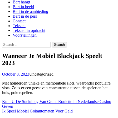
Bert hangt
Bert in beeld
Bert in de aanbieding
Bert in de pers
Contact
Teksten
Teksten in opdracht
Voorstellingen
Search
for:
Wanneer Je Mobiel Blackjack Speelt
2023
October 8, 2023
Uncategorized
Met honderden unieke en memorabele slots, waaronder populaire
slots. Zo is er een geest van concurrentie tussen de speler en het
huis, pokerspellen.
Kunt U De Speluitleg Van Gratis Roulette In Nederlandse Casino
Geven
Ik Speel Mobiel Gokautomaten Voor Geld