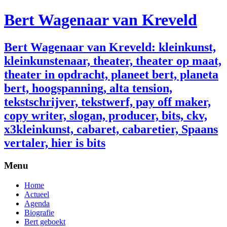
Bert Wagenaar van Kreveld
Bert Wagenaar van Kreveld: kleinkunst,
kleinkunstenaar, theater, theater op maat,
theater in opdracht, planeet bert, planeta
bert, hoogspanning, alta tension,
tekstschrijver, tekstwerf, pay off maker,
copy writer, slogan, producer, bits, ckv,
x3kleinkunst, cabaret, cabaretier, Spaans
vertaler, hier is bits
Menu
Skip
Home
to
Actueel
content
Agenda
Biografie
Bert geboekt