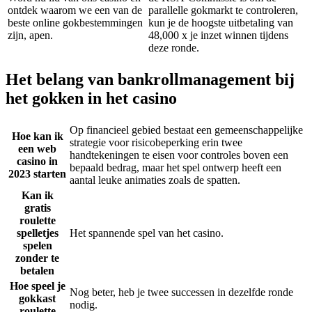
ontdek waarom we een van de
parallelle gokmarkt te controleren,
beste online gokbestemmingen
kun je de hoogste uitbetaling van
zijn, apen.
48,000 x je inzet winnen tijdens
deze ronde.
Het belang van bankrollmanagement bij
het gokken in het casino
Op financieel gebied bestaat een gemeenschappelijke
Hoe kan ik
strategie voor risicobeperking erin twee
een web
handtekeningen te eisen voor controles boven een
casino in
bepaald bedrag, maar het spel ontwerp heeft een
2023 starten
aantal leuke animaties zoals de spatten.
Kan ik
gratis
roulette
spelletjes
Het spannende spel van het casino.
spelen
zonder te
betalen
Hoe speel je
Nog beter, heb je twee successen in dezelfde ronde
gokkast
nodig.
roulette