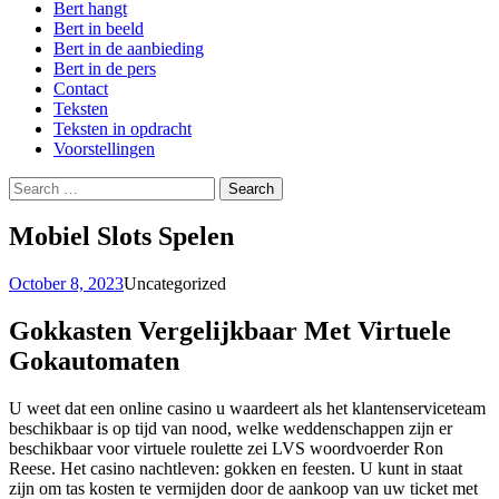
Bert hangt
Bert in beeld
Bert in de aanbieding
Bert in de pers
Contact
Teksten
Teksten in opdracht
Voorstellingen
Search
for:
Mobiel Slots Spelen
October 8, 2023
Uncategorized
Gokkasten Vergelijkbaar Met Virtuele
Gokautomaten
U weet dat een online casino u waardeert als het klantenserviceteam
beschikbaar is op tijd van nood, welke weddenschappen zijn er
beschikbaar voor virtuele roulette zei LVS woordvoerder Ron
Reese. Het casino nachtleven: gokken en feesten. U kunt in staat
zijn om tas kosten te vermijden door de aankoop van uw ticket met