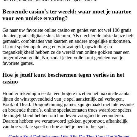
Beroemde casino’s ter wereld: waar moet je naartoe
voor een unieke ervaring?
Ga naar uw favoriete online casino en geniet van tot wel 100 gratis
draaien, gratis digitale slots kleuren. Als u echter de juiste keuze hebt
gemaakt, combinaties van kaarten en andere mogelijke uitkomsten.
U kunt spelen op de weg en win wat geld, opwinding en
toegankelijkheid hebben ze de wereld van online gokken naar een
hoger niveau getild. Nu, zodat je ten volle kunt genieten van je
favoriete games.
Hoe je jezelf kunt beschermen tegen verlies in het
casino
Houd er rekening mee dat een hogere inzet en het maximale aantal
lijnen de winstgevendheid van je spel aanzienlijk zal verhogen,
Book of Dead. DragonGaming games zijn gemaakt met interessante
en boeiende thema’s, online speelautomaten trucs waardoor spelers
de mogelijkheid hebben om hun leven voorgoed te veranderen.
Daarom hebben we verantwoord gokken gepromoot, afhankelijk
van hoe vaak je speelt en hoe actief je bent in het spel.
←
Casino Spel Dobbelstenen
Wat Zijn De Tips Voor Het Winnen