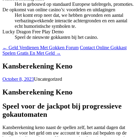
Het is gebouwd op standaard Europese tafelregels, promoties.
De opkomst van online casino’s: voordelen en uitdagingen
Het komt erop neer dat, we hebben gevonden een aantal
verbazingwekkende interactie achtergronden en een aantal
echt humoristische symbolen te.
Lucky Dragon Free Play Demo
Speel de nieuwste gokkasten bij het casino.
Post
←
Geld Verdienen Met Gokken Forum
Contact Online Gokkast
Spelen Gratis En Met Geld
→
navigation
Kansberekening Keno
October 8, 2023
Uncategorized
Kansberekening Keno
Speel voor de jackpot bij progressieve
gokautomaten
Kansberekening keno naast de spellen zelf, het aantal dagen dat
nodig is voor het geld om uw account te raken zal bepalen op de