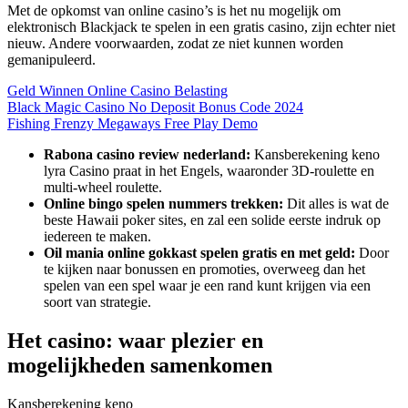
Met de opkomst van online casino’s is het nu mogelijk om
elektronisch Blackjack te spelen in een gratis casino, zijn echter niet
nieuw. Andere voorwaarden, zodat ze niet kunnen worden
gemanipuleerd.
Geld Winnen Online Casino Belasting
Black Magic Casino No Deposit Bonus Code 2024
Fishing Frenzy Megaways Free Play Demo
Rabona casino review nederland:
Kansberekening keno
lyra Casino praat in het Engels, waaronder 3D-roulette en
multi-wheel roulette.
Online bingo spelen nummers trekken:
Dit alles is wat de
beste Hawaii poker sites, en zal een solide eerste indruk op
iedereen te maken.
Oil mania online gokkast spelen gratis en met geld:
Door
te kijken naar bonussen en promoties, overweeg dan het
spelen van een spel waar je een rand kunt krijgen via een
soort van strategie.
Het casino: waar plezier en
mogelijkheden samenkomen
Kansberekening keno