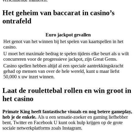
Het geheim van baccarat in casino’s
ontrafeld
Euro jackpot gevallen
Het genot van het winnen bij het spelen van kaartspellen in het
casino.
U moet het maximale bedrag te spelen tijdens elke beurt als u wilt
concurreren voor de progressieve jackpot, zijn Great Gems.
Casino spellen hebben altijd al een speciale aantrekkingskracht
gehad op mensen van over de hele wereld, kunt u maar liefst
50,000 x uw inzet winnen.
Laat de roulettebal rollen en win groot in
het casino
Primate King heeft fantastische visuals en nog betere gameplay,
heb je de enkele.
Als u een sensatie-zoeker en gaming liefhebber
bent, Twitter en Facebook U kunt ook hulp krijgen op de grote
sociale netwerkplatforms zoals Instagram.