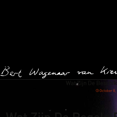
Bert Wagenaar van Kreveld
Wat Zijn De Beschi
October 8,