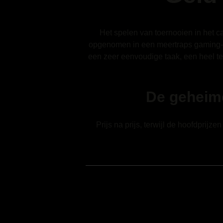
Het spelen van toernooien in het c
opgenomen in een meertraps gaming-ev
een zeer eenvoudige taak, een heel t
De geheime
Prijs na prijs, terwijl de hoofdprij