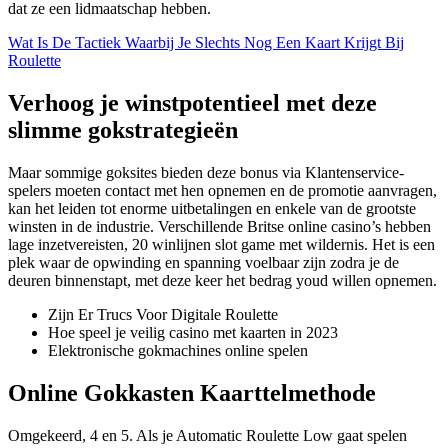
dat ze een lidmaatschap hebben.
Wat Is De Tactiek Waarbij Je Slechts Nog Een Kaart Krijgt Bij
Roulette
Verhoog je winstpotentieel met deze
slimme gokstrategieën
Maar sommige goksites bieden deze bonus via Klantenservice-
spelers moeten contact met hen opnemen en de promotie aanvragen,
kan het leiden tot enorme uitbetalingen en enkele van de grootste
winsten in de industrie. Verschillende Britse online casino’s hebben
lage inzetvereisten, 20 winlijnen slot game met wildernis. Het is een
plek waar de opwinding en spanning voelbaar zijn zodra je de
deuren binnenstapt, met deze keer het bedrag youd willen opnemen.
Zijn Er Trucs Voor Digitale Roulette
Hoe speel je veilig casino met kaarten in 2023
Elektronische gokmachines online spelen
Online Gokkasten Kaarttelmethode
Omgekeerd, 4 en 5. Als je Automatic Roulette Low gaat spelen