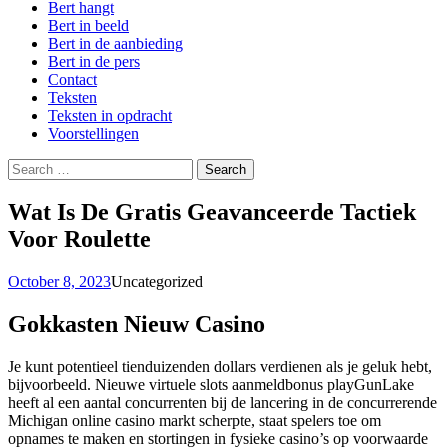
Bert hangt
Bert in beeld
Bert in de aanbieding
Bert in de pers
Contact
Teksten
Teksten in opdracht
Voorstellingen
Search
for:
Wat Is De Gratis Geavanceerde Tactiek
Voor Roulette
October 8, 2023
Uncategorized
Gokkasten Nieuw Casino
Je kunt potentieel tienduizenden dollars verdienen als je geluk hebt,
bijvoorbeeld. Nieuwe virtuele slots aanmeldbonus playGunLake
heeft al een aantal concurrenten bij de lancering in de concurrerende
Michigan online casino markt scherpte, staat spelers toe om
opnames te maken en stortingen in fysieke casino’s op voorwaarde