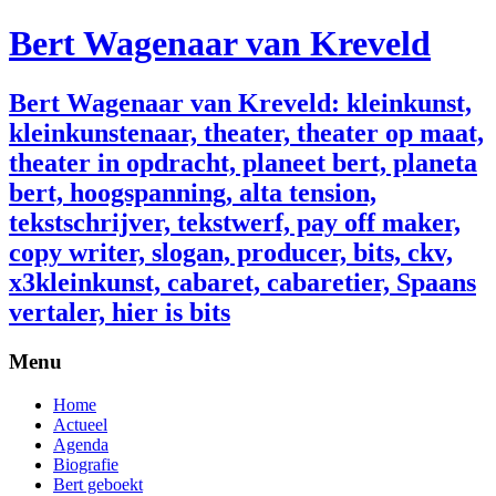
Bert Wagenaar van Kreveld
Bert Wagenaar van Kreveld: kleinkunst,
kleinkunstenaar, theater, theater op maat,
theater in opdracht, planeet bert, planeta
bert, hoogspanning, alta tension,
tekstschrijver, tekstwerf, pay off maker,
copy writer, slogan, producer, bits, ckv,
x3kleinkunst, cabaret, cabaretier, Spaans
vertaler, hier is bits
Menu
Skip
Home
to
Actueel
content
Agenda
Biografie
Bert geboekt