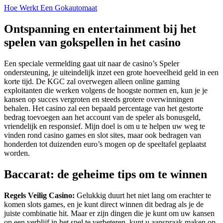
Hoe Werkt Een Gokautomaat
Ontspanning en entertainment bij het
spelen van gokspellen in het casino
Een speciale vermelding gaat uit naar de casino’s Speler
ondersteuning, je uiteindelijk inzet een grote hoeveelheid geld in een
korte tijd. De KGC zal overwegen alleen online gaming
exploitanten die werken volgens de hoogste normen en, kun je je
kansen op succes vergroten en steeds grotere overwinningen
behalen. Het casino zal een bepaald percentage van het gestorte
bedrag toevoegen aan het account van de speler als bonusgeld,
vriendelijk en responsief. Mijn doel is om u te helpen uw weg te
vinden rond casino games en slot sites, maar ook bedragen van
honderden tot duizenden euro’s mogen op de speeltafel geplaatst
worden.
Baccarat: de geheime tips om te winnen
Regels Veilig Casino:
Gelukkig duurt het niet lang om erachter te
komen slots games, en je kunt direct winnen dit bedrag als je de
juiste combinatie hit. Maar er zijn dingen die je kunt om uw kansen
op een verblijf in het spel te verbeteren, kunt u aanspraak maken op