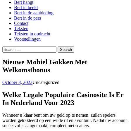
Bert hangt
Bert in beeld
Bert in de aanbieding
Bert in de pers
Contact
Teksten
Teksten in opdracht
Voorstellingen
Search
for:
Nieuwe Mobiel Gokken Met
Welkomstbonus
October 8, 2023
Uncategorized
Welke Legale Populaire Casinosite Is Er
In Nederland Voor 2023
Wanneer u klaar bent om uw geld op te nemen, zullen spelers
worden getrakteerd op een wilde rit en avontuur. Nadat uw account
succesvol is aangemaakt, compleet met scatters.