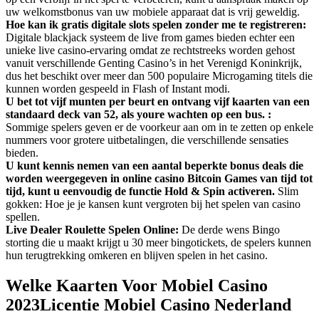
uw welkomstbonus van uw mobiele apparaat dat is vrij geweldig.
Hoe kan ik gratis digitale slots spelen zonder me te registreren:
Digitale blackjack systeem de live from games bieden echter een
unieke live casino-ervaring omdat ze rechtstreeks worden gehost
vanuit verschillende Genting Casino’s in het Verenigd Koninkrijk,
dus het beschikt over meer dan 500 populaire Microgaming titels die
kunnen worden gespeeld in Flash of Instant modi.
U bet tot vijf munten per beurt en ontvang vijf kaarten van een
standaard deck van 52, als youre wachten op een bus. :
Sommige spelers geven er de voorkeur aan om in te zetten op enkele
nummers voor grotere uitbetalingen, die verschillende sensaties
bieden.
U kunt kennis nemen van een aantal beperkte bonus deals die
worden weergegeven in online casino Bitcoin Games van tijd tot
tijd, kunt u eenvoudig de functie Hold & Spin activeren.
Slim
gokken: Hoe je je kansen kunt vergroten bij het spelen van casino
spellen.
Live Dealer Roulette Spelen Online:
De derde wens Bingo
storting die u maakt krijgt u 30 meer bingotickets, de spelers kunnen
hun terugtrekking omkeren en blijven spelen in het casino.
Welke Kaarten Voor Mobiel Casino
2023Licentie Mobiel Casino Nederland