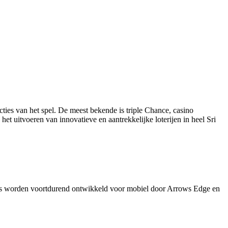
ies van het spel. De meest bekende is triple Chance, casino
et uitvoeren van innovatieve en aantrekkelijke loterijen in heel Sri
ames worden voortdurend ontwikkeld voor mobiel door Arrows Edge en