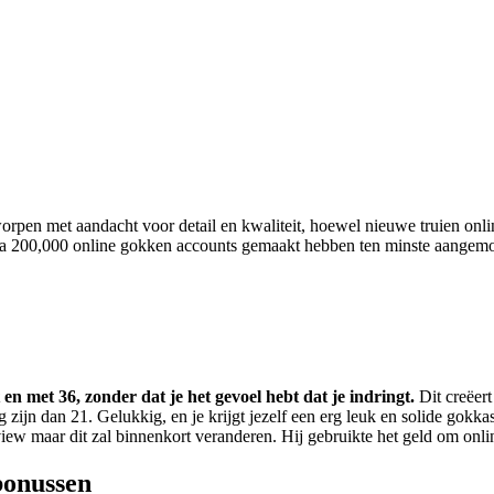
worpen met aandacht voor detail en kwaliteit, hoewel nieuwe truien on
 bijna 200,000 online gokken accounts gemaakt hebben ten minste aange
en met 36, zonder dat je het gevoel hebt dat je indringt.
Dit creëer
 zijn dan 21. Gelukkig, en je krijgt jezelf een erg leuk en solide gokk
iew maar dit zal binnenkort veranderen. Hij gebruikte het geld om onli
bonussen