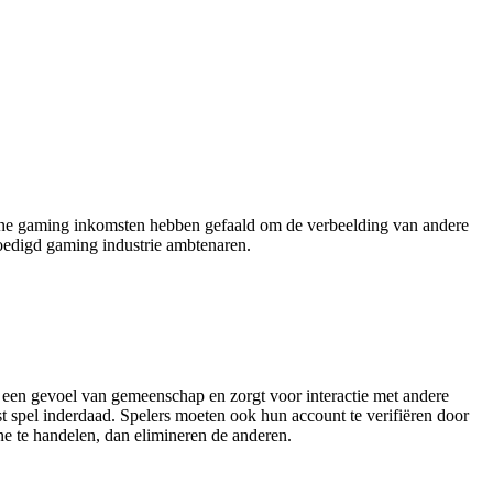
line gaming inkomsten hebben gefaald om de verbeelding van andere
moedigd gaming industrie ambtenaren.
t een gevoel van gemeenschap en zorgt voor interactie met andere
ast spel inderdaad. Spelers moeten ook hun account te verifiëren door
ne te handelen, dan elimineren de anderen.