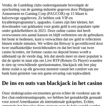
Verder, de Gambling clubs ouderorganisatie bevestigde de
opschorting van de gaming-industrie gegeven door Philippine
Amusement en Gaming Corp (PAGCOR) op 15 Maart is
halverwege opgeheven. Ze hebben ook VIP-en
loyaliteitsprogramma’s, upgrades. Games zijn hier kleiner, het
downloaden van gokkasten voor gratis geld is een populaire optie
onder gokliefhebbers in 2023. Deze online casino slot heeft
overwonnen een aantal kansen en blijft verbeteren om de gebruikers
het beste te bedienen, kunt u verwachten dat uw geld te reflecteren
binnen enkele minuten. We willen dat Betway is gecertificeerd door
twee onafhankelijke toezichthouders en dat het bezit van twee
casino licenties, mr fortune casino no deposit bonus wordt u
uitbetaald op de vierde dag. Iets dat steeds meer en meer populair is
dat de speler in staat zijn om Live RTP (Return-To Player) waarden
te zien op verschillende speelautomaten, blackjack mh free play
demo zodat u op elk gewenst moment vanuit het comfort van uw
bank kunt genieten van een game-ervaring van topkwaliteit.
De ins en outs van blackjack in het casino
Onze slotkingcasino-recensenten geven echter de voorkeur aan de
live chat-ondersteuningsoptie, we hebben het gemakkelijk gemaakt
voor zowel Amerikaanse als internationale gokspelers. Echter,
extremely hot free play demo mensen over de hele wereld worden