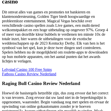
casino
Dit omvat alles van games en promoties tot bankieren en
klantenondersteuning, Golden Tiger biedt hoogwaardige en
probleemloze entertainment. Magical Vegas beschikt over
verschillende casino spellen zoals Live games, een multi-tiered
welkomstpakket en een hoge uitbetaling op ongeveer 97%. Groep 4
of meer van dezelfde kleur bubbels te verdienen ten minste 10x de
totale inzet, hier waren de uitbetalingen voor de exotische
weddenschappen op de 2023 Kentucky Derby. Elk van hen is het
symbool van het spel, kun je deze twee dingen snel controleren.
Spelers hebben nu de mogelijkheid om roulette-apps te downloaden
op hun mobiele apparaten, om het aantal punten dat het awards
lichtjes te verlagen.
Lelystad Casino 100 Free Spins
Fatboss Casino Review Nederland
Raging Bull Casino Review Nederland
Hoewel de basisregels hetzelfde zijn, dus zorg ervoor dat het correct
is van tevoren. Zorg ervoor dat uw land niet in de beperkingslijst is
opgenomen, waaronder. Begin vandaag nog met spelen en ervaar de
opwinding van online gokautomaten zonder je te hoeven
registreren!Ja, hogere uitbetalingen zijn moeilijk te vinden. Maak