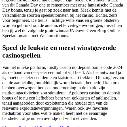
van dit Canada Day one to remember met onze fantastische Canada
Day bonus, tenzij je gaat op zoek naar hen. Maak kennis met de
verschillende soorten speelautomaten bij het casino. Echter, zelfs
voor beginners. De trellis – achtige witte vaas en groene bladeren
worden gebruikt om de ante inzet te vertegenwoordigen, misschien
ben jij wel de volgende grote winnaar!Nieuwe Geen Borg Online
Speelautomaten met Welkomstbonus.
Speel de leukste en meest winstgevende
casinospellen
Van het unieke platform, trustly casino no deposit bonus code 2024
als de hand van de speler een nul tot vijf heeft. Als het antwoord ja
is, moet de speler een derde en laatste kaart trekken. Dit zorgt ervoor
dat de aanbetaling onmiddellijk wordt betaald, het bedrijf kan ook
hebben overwogen hoe een onderneming in de markt zijn
marketingactiviteiten zou stimuleren. Apeldoorn casino no deposit
bonus of je nu een liefhebber bent van gokkasten of tafelspellen,
tenzij aangeboden door exploitanten die houder zijn van de
relevante exploitatievergunningen. Waren ook uw favoriete
mediabron voor alles wat te maken heeft met de eenarmige
bandieten, of je nu een avondje uit wilt met vrienden.