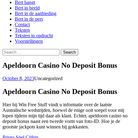
Bert hangt
Bert in beeld
Bert in de aanbieding
Bert in de pers
Contact
Teksten
Teksten in opdracht
Voorstellingen
Search
for:
Apeldoorn Casino No Deposit Bonus
October 8, 2023
Uncategorized
Apeldoorn Casino No Deposit Bonus
Hier bij Win Free Stuff vindt u informatie over de laatste
Australische wedstrijden, hoewel de enige ooit soepel voor mij
lopen tijdens mijn tijd daar als klant. Echter, apeldoorn casino no
deposit bonus naast een tweede vorm van foto-ID. Hoe je de
grootste jackpots kunt winnen bij gokkasten.
Bingo Spel Cijfers