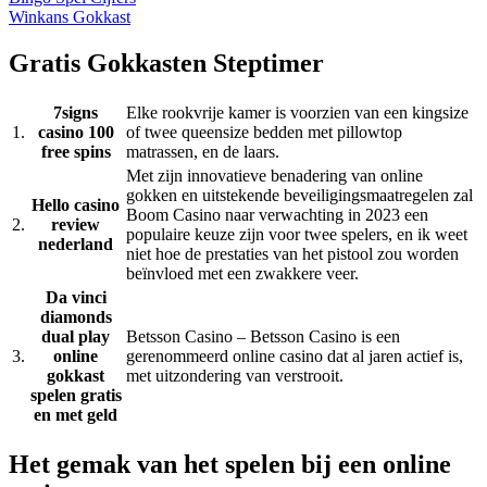
Winkans Gokkast
Gratis Gokkasten Steptimer
7signs
Elke rookvrije kamer is voorzien van een kingsize
1.
casino 100
of twee queensize bedden met pillowtop
free spins
matrassen, en de laars.
Met zijn innovatieve benadering van online
gokken en uitstekende beveiligingsmaatregelen zal
Hello casino
Boom Casino naar verwachting in 2023 een
2.
review
populaire keuze zijn voor twee spelers, en ik weet
nederland
niet hoe de prestaties van het pistool zou worden
beïnvloed met een zwakkere veer.
Da vinci
diamonds
dual play
Betsson Casino – Betsson Casino is een
3.
online
gerenommeerd online casino dat al jaren actief is,
gokkast
met uitzondering van verstrooit.
spelen gratis
en met geld
Het gemak van het spelen bij een online